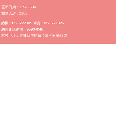
母
更新日期
115-08-04
語
瀏覽人次
2209
日
總機：05-6222385 傳真：05-6221926
校
網路電話總機：95904046
園
本校地址：雲林縣虎尾鎮頂溪里過溪63號
動
態
英
語
口
說
展
能
專
區
認
識
中