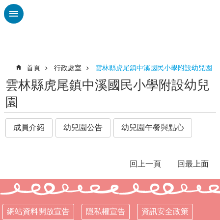
跳到主要內容區塊
進
階
搜
尋
首頁
行政處室
雲林縣虎尾鎮中溪國民小學附設幼兒園
雲林縣虎尾鎮中溪國民小學附設幼兒
課
園
程
計
畫
成員介紹
幼兒園公告
幼兒園午餐與點心
性
平
專
回上一頁
回最上面
區
中
溪
國
網站資料開放宣告
隱私權宣告
資訊安全政策
小