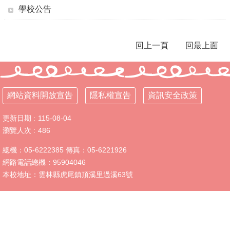
學校公告
母
語
日
回上一頁
回最上面
校
園
動
態
網站資料開放宣告
隱私權宣告
資訊安全政策
英
語
更新日期
115-08-04
口
瀏覽人次
486
說
展
總機：05-6222385 傳真：05-6221926
能
網路電話總機：95904046
專
本校地址：雲林縣虎尾鎮頂溪里過溪63號
區
認
識
中