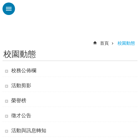
跳到主要內容區塊
進
階
搜
尋
首頁
校園動態
校園動態
課
程
計
校務公佈欄
畫
活動剪影
性
平
榮譽榜
專
區
徵才公告
中
溪
活動與訊息轉知
國
小