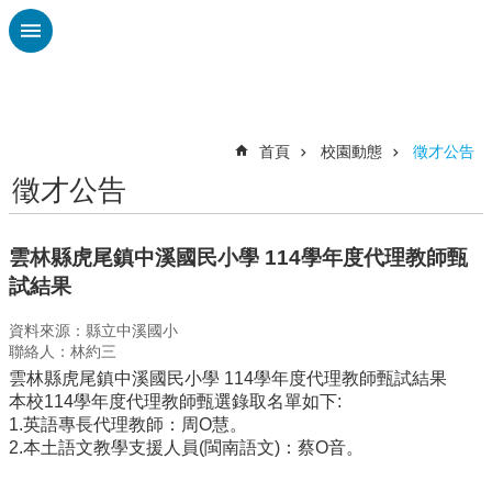
跳到主要內容區塊
進
階
搜
尋
首頁
校園動態
徵才公告
徵才公告
課
程
計
雲林縣虎尾鎮中溪國民小學 114學年度代理教師甄
畫
試結果
性
資料來源：縣立中溪國小
平
聯絡人：林約三
專
雲林縣虎尾鎮中溪國民小學 114學年度代理教師甄試結果
區
本校114學年度代理教師甄選錄取名單如下:
中
1.英語專長代理教師：周O慧。
溪
2.本土語文教學支援人員(閩南語文)：蔡O音。
國
小