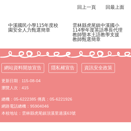
母
回上一頁
回最上面
語
日
中溪國民小學115年度校
雲林縣虎尾鎮中溪國小
校
園安全人力甄選簡章
114學年度英語專長代理
教師暨本土語教學支援
園
教師甄選簡章
動
態
英
語
網站資料開放宣告
隱私權宣告
資訊安全政策
口
說
更新日期
115-08-04
展
瀏覽人次
415
能
專
總機：05-6222385 傳真：05-6221926
區
網路電話總機：95904046
認
本校地址：雲林縣虎尾鎮頂溪里過溪63號
識
中